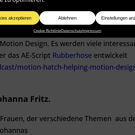
com/de/podcast/formfunk/id1048486855?
ies akzeptieren
Ablehnen
Einstellungen an
ns.
Cookie-Richtlinie
Datenschutz
Impressum
 Motion Design. Es werden viele interess
er das AE-Script
Rubberhose
entwickelt
dcast/motion-hatch-helping-motion-design
ohanna Fritz.
ge Frauen, der verschiedene Themen
aus d
 Johannas