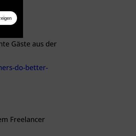
mt=2
zeigen
ante Gäste aus der
ers-do-better-
em Freelancer