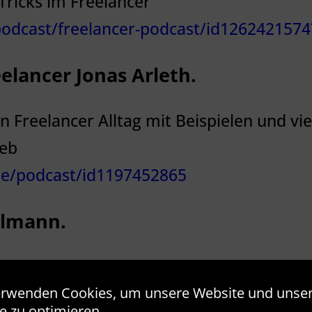
 Tricks im Freelancer
/podcast/freelancer-podcast/id126242157
elancer Jonas Arleth.
en Freelancer Alltag mit Beispielen und vi
Web
/de/podcast/id1197452865
elmann.
dcast. Interviews mit bekannten und weni
erwenden Cookies, um unsere Website und unse
e zu optimieren.