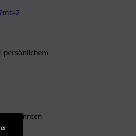
4?mt=2
el persönlichem
ger bekannten
ren