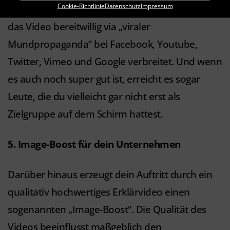
Cookie-Richtlinie
Datenschutz
Impressum
Ist das Thema relevant für deine Zielgruppe wird
das Video bereitwillig via „viraler
Mundpropaganda“ bei Facebook, Youtube,
Twitter, Vimeo und Google verbreitet. Und wenn
es auch noch super gut ist, erreicht es sogar
Leute, die du vielleicht gar nicht erst als
Zielgruppe auf dem Schirm hattest.
5. Image-Boost für dein Unternehmen
Darüber hinaus erzeugt dein Auftritt durch ein
qualitativ hochwertiges Erklärvideo einen
sogenannten „Image-Boost“. Die Qualität des
Videos beeinflusst maßgeblich den