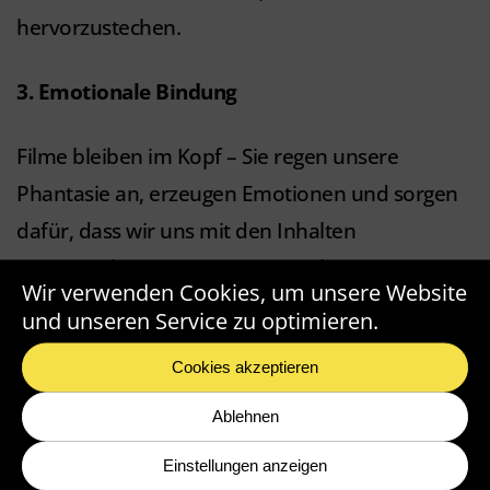
hervorzustechen.
3. Emotionale Bindung
Filme bleiben im Kopf – Sie regen unsere
Phantasie an, erzeugen Emotionen und sorgen
dafür, dass wir uns mit den Inhalten
auseinandersetzen. Somit erreicht ein
Wir verwenden Cookies, um unsere Website
Erklärvideo deine Zielgruppe optimal und bietet
und unseren Service zu optimieren.
dir die Chance besser, effektiver und
Cookies akzeptieren
erfolgreicher mit dieser zu kommunizieren.
Ablehnen
4. Videos erhöhen deine Reichweite
Einstellungen anzeigen