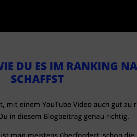
WIE DU ES IM RANKING N
SCHAFFST
fst, mit einem YouTube Video auch gut zu
u in diesem Blogbeitrag genau richtig.
st man meistens überfordert, schon die 