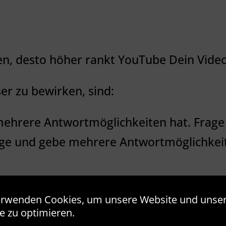
en, desto höher rankt YouTube Dein Video
er zu bewirken, sind:
mehrere Antwortmöglichkeiten hat. Frage n
rage und gebe mehrere Antwortmöglichkei
anal zu abonnieren, mache einen Vorteil 
erwenden Cookies, um unsere Website und unse
mich“ schreiben, sondern „Abonniere mein
e zu optimieren.
t…“