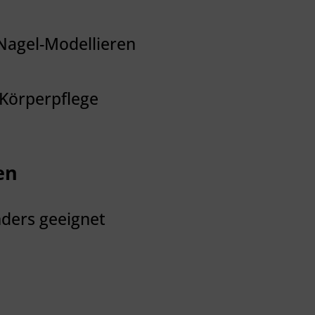
#Nagel-Modellieren
#Körperpflege
en
nders geeignet