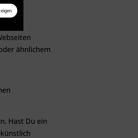
zeigen
 Webseiten
 oder ähnlichem
chen
n. Hast Du ein
 künstlich