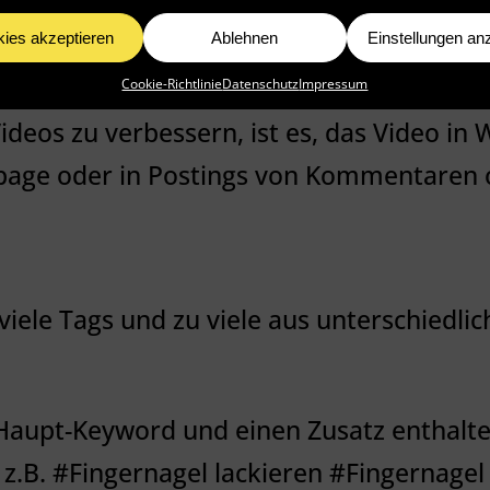
ies akzeptieren
Ablehnen
Einstellungen an
bseiten ein
Cookie-Richtlinie
Datenschutz
Impressum
deos zu verbessern, ist es, das Video in
epage oder in Postings von Kommentaren
viele Tags und zu viele aus unterschiedli
s Haupt-Keyword und einen Zusatz enthalte
z.B. #Fingernagel lackieren #Fingernagel