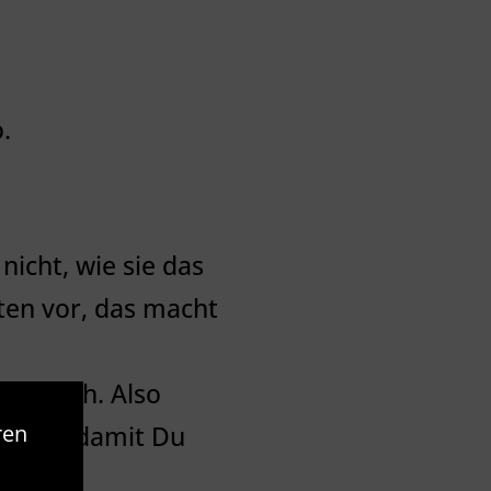
.
icht, wie sie das
ten vor, das macht
deutlich. Also
ren
 Kanal, damit Du