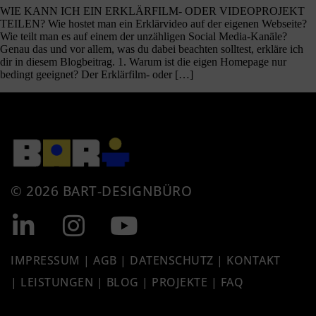
WIE KANN ICH EIN ERKLÄRFILM- ODER VIDEOPROJEKT
TEILEN? Wie hostet man ein Erklärvideo auf der eigenen Webseite?
Wie teilt man es auf einem der unzähligen Social Media-Kanäle?
Genau das und vor allem, was du dabei beachten solltest, erkläre ich
dir in diesem Blogbeitrag. 1. Warum ist die eigen Homepage nur
bedingt geeignet? Der Erklärfilm- oder […]
© 2026 BART-DESIGNBÜRO
IMPRESSUM
|
AGB
|
DATENSCHUTZ
|
KONTAKT
|
LEISTUNGEN
|
BLOG |
PROJEKTE
| FAQ