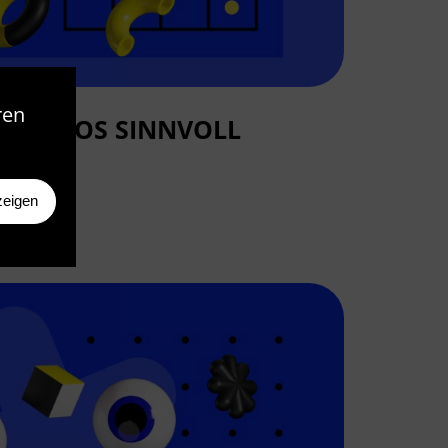
ren
 VIDEOS SINNVOLL
N
zeigen