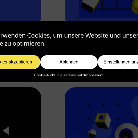
erwenden Cookies, um unsere Website und unse
TRATION
WIE UNTERNEHMEN
e zu optimieren.
EINSETZEN KÖNNE
ies akzeptieren
Ablehnen
Einstellungen an
Artikel lesen >
Cookie-Richtlinie
Datenschutz
Impressum