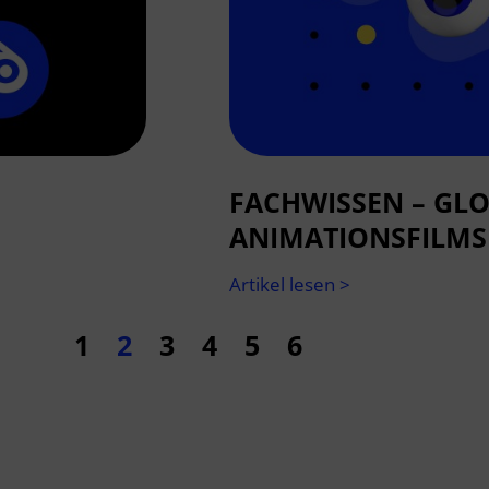
FACHWISSEN – GLO
ANIMATIONSFILMS
Artikel lesen >
1
2
3
4
5
6