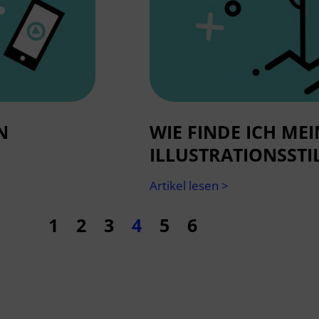
N
WIE FINDE ICH ME
ILLUSTRATIONSSTIL
Artikel lesen >
1
2
3
4
5
6