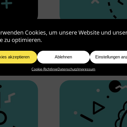
erwenden Cookies, um unsere Website und unse
ÜR
IPAD PRO ALS PRO
e zu optimieren.
GRAFIKTABLETT B
ies akzeptieren
Ablehnen
Einstellungen an
Artikel lesen >
Cookie-Richtlinie
Datenschutz
Impressum