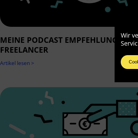
Wir v
MEINE PODCAST EMPFEHLUNGEN F
Servic
FREELANCER
Cook
Artikel lesen >