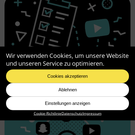
Wir verwenden Cookies, um unsere Website
und unseren Service zu optimieren.
YOUTUBE -VIDEO-CHECKLISTE
Cookies akzeptieren
Artikel lesen >
Ablehnen
Einstellungen anzeigen
Cookie-Richtlinie
Datenschutz
Impressum