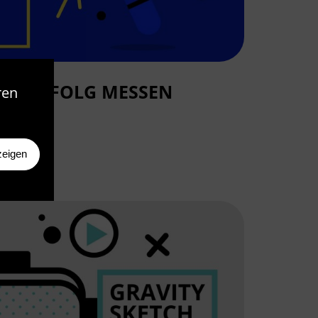
IDEOERFOLG MESSEN
ren
zeigen