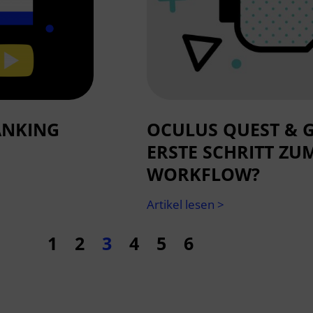
ANKING
OCULUS QUEST & G
ERSTE SCHRITT ZU
WORKFLOW?
Artikel lesen >
1
2
3
4
5
6