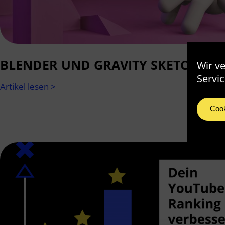
BLENDER UND GRAVITY SKETCH – QU
Wir v
Servic
Artikel lesen >
Cook