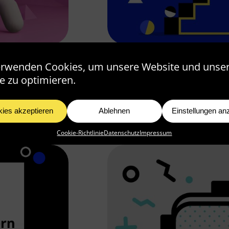
ICK TIP
WIE DU DEINEN V
erwenden Cookies, um unsere Website und unse
e zu optimieren.
KANNST
Artikel lesen >
ies akzeptieren
Ablehnen
Einstellungen an
Cookie-Richtlinie
Datenschutz
Impressum